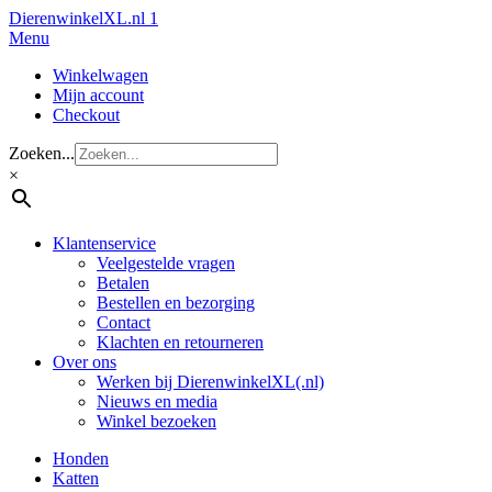
Dierenwinkel
XL.nl
1
Menu
Winkelwagen
Mijn account
Checkout
Zoeken...
×
Klantenservice
Veelgestelde vragen
Betalen
Bestellen en bezorging
Contact
Klachten en retourneren
Over ons
Werken bij DierenwinkelXL(.nl)
Nieuws en media
Winkel bezoeken
Honden
Katten