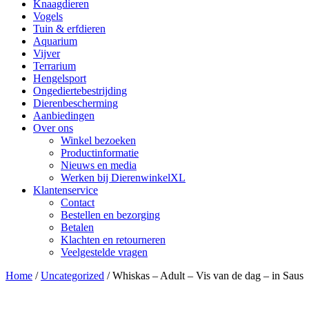
Knaagdieren
Vogels
Tuin & erfdieren
Aquarium
Vijver
Terrarium
Hengelsport
Ongediertebestrijding
Dierenbescherming
Aanbiedingen
Over ons
Winkel bezoeken
Productinformatie
Nieuws en media
Werken bij DierenwinkelXL
Klantenservice
Contact
Bestellen en bezorging
Betalen
Klachten en retourneren
Veelgestelde vragen
Home
/
Uncategorized
/ Whiskas – Adult – Vis van de dag – in Saus