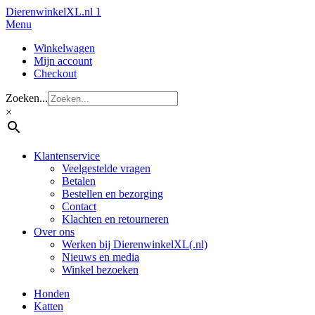
Dierenwinkel
XL.nl
1
Menu
Winkelwagen
Mijn account
Checkout
Zoeken...
×
Klantenservice
Veelgestelde vragen
Betalen
Bestellen en bezorging
Contact
Klachten en retourneren
Over ons
Werken bij DierenwinkelXL(.nl)
Nieuws en media
Winkel bezoeken
Honden
Katten