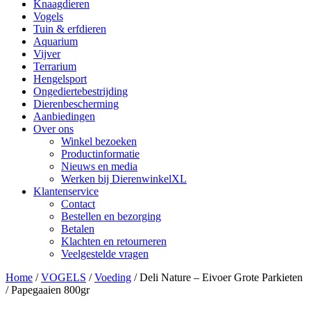
Knaagdieren
Vogels
Tuin & erfdieren
Aquarium
Vijver
Terrarium
Hengelsport
Ongediertebestrijding
Dierenbescherming
Aanbiedingen
Over ons
Winkel bezoeken
Productinformatie
Nieuws en media
Werken bij DierenwinkelXL
Klantenservice
Contact
Bestellen en bezorging
Betalen
Klachten en retourneren
Veelgestelde vragen
Home
/
VOGELS
/
Voeding
/ Deli Nature – Eivoer Grote Parkieten
/ Papegaaien 800gr